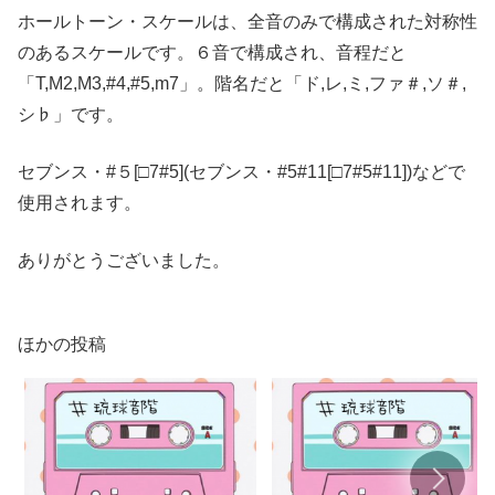
ホールトーン・スケールは、全音のみで構成された対称性
のあるスケールです。６音で構成され、音程だと
「T,M2,M3,#4,#5,m7」。階名だと「ド,レ,ミ,ファ＃,ソ＃,
シ♭」です。
セブンス・#５[□7#5](セブンス・#5#11[□7#5#11])などで
使用されます。
ありがとうございました。
ほかの投稿