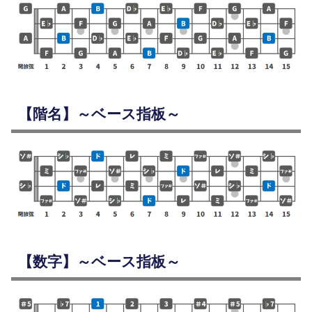
【階名】～ベース指板～
【数字】～ベース指板～