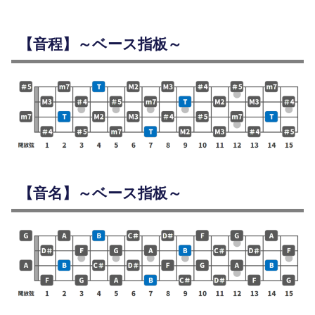
【音程】～ベース指板～
【音名】～ベース指板～