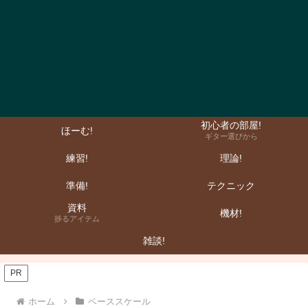
初心者の部屋!
ほーむ!
ギター選びから
練習!
理論!
準備!
テクニック
資料
機材!
捗るアイテム
雑談!
PR
ホーム
ベーススケール