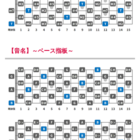
【音名】～ベース指板～