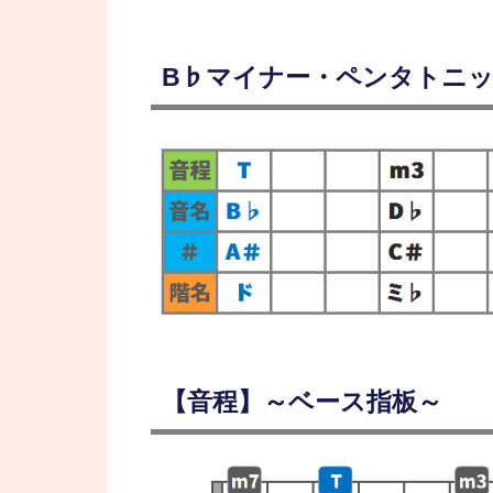
B♭マイナー・ペンタトニ
【音程】～ベース指板～