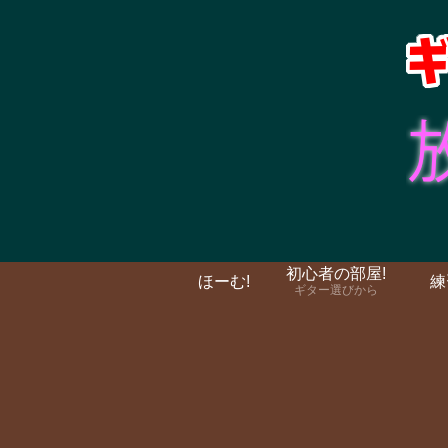
初心者の部屋!
ほーむ!
練
ギター選びから