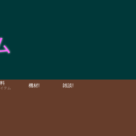
料
機材!
雑談!
イテム