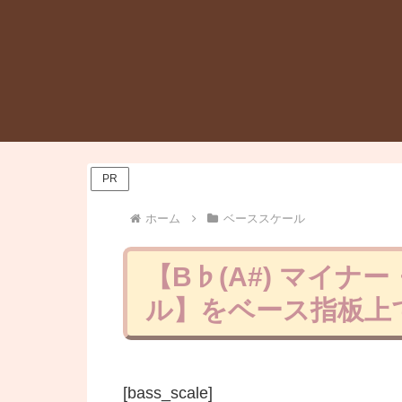
PR
ホーム
ベーススケール
【B♭(A#) マイ
ル】をベース指板上で
[bass_scale]