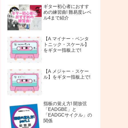
ギター初心者におすす
めの練習曲! 難易度レベ
ル4まで紹介
【A マイナー・ペンタ
トニック・スケール】
をギター指板上で!
【A メジャー・スケー
ル】をギター指板上で!
指板の覚え方! 開放弦
「EADGBE」と
「EADGCサイクル」の
関係