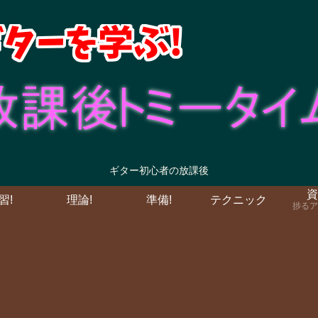
ギター初心者の放課後
資
習!
理論!
準備!
テクニック
捗るア