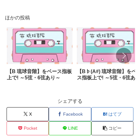
ほかの投稿
【B 琉球音階】をベース指板
【B♭(A#) 琉球音階】をベ
上で! ～5弦・6弦あり～
ス指板上で! ～5弦・6弦あ
～
シェアする
X
Facebook
はてブ
Pocket
LINE
コピー