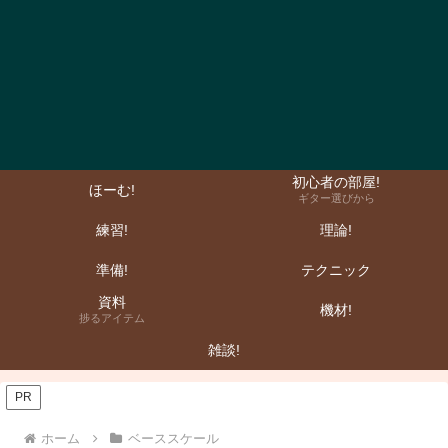
初心者の部屋!
ほーむ!
ギター選びから
練習!
理論!
準備!
テクニック
資料
機材!
捗るアイテム
雑談!
PR
ホーム
ベーススケール