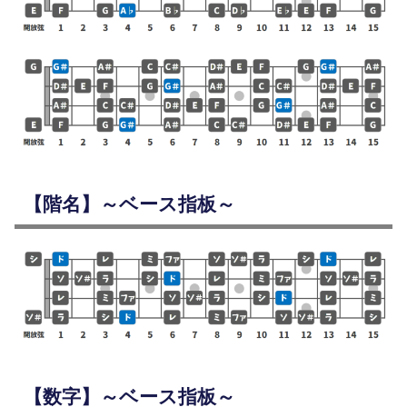
【階名】～ベース指板～
【数字】～ベース指板～