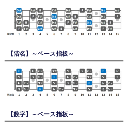
【階名】～ベース指板～
【数字】～ベース指板～