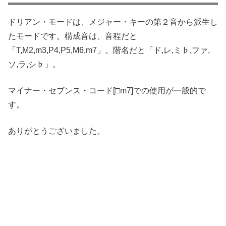
ドリアン・モードは、メジャー・キーの第２音から派生し
たモードです。構成音は、音程だと
「T,M2,m3,P4,P5,M6,m7」。階名だと「ド,レ,ミ♭,ファ,
ソ,ラ,シ♭」。
マイナー・セブンス・コード[□m7]での使用が一般的で
す。
ありがとうございました。