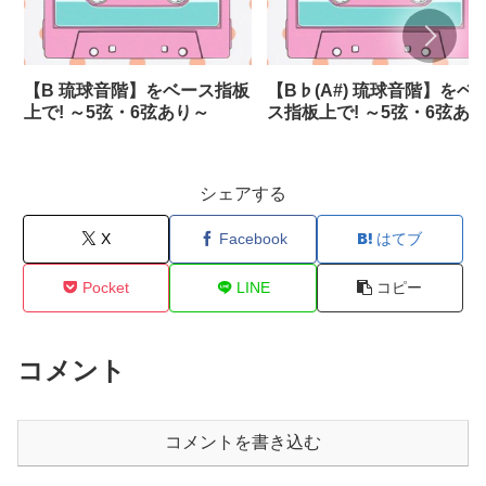
【B 琉球音階】をベース指板
【B♭(A#) 琉球音階】をベ
上で! ～5弦・6弦あり～
ス指板上で! ～5弦・6弦あ
～
シェアする
X
Facebook
はてブ
Pocket
LINE
コピー
コメント
コメントを書き込む