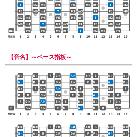
【音名】～ベース指板～