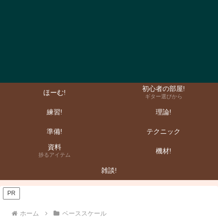
初心者の部屋!
ほーむ!
ギター選びから
練習!
理論!
準備!
テクニック
資料
機材!
捗るアイテム
雑談!
PR
ホーム
ベーススケール