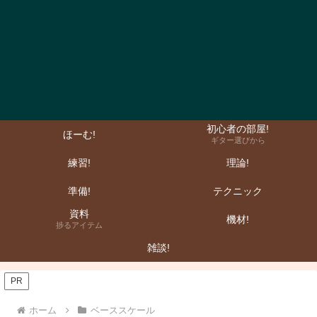
初心者の部屋!
ほーむ!
ギター選びから
練習!
理論!
準備!
テクニック
資料
機材!
捗るアイテム
雑談!
PR
ホーム
ベーススケール