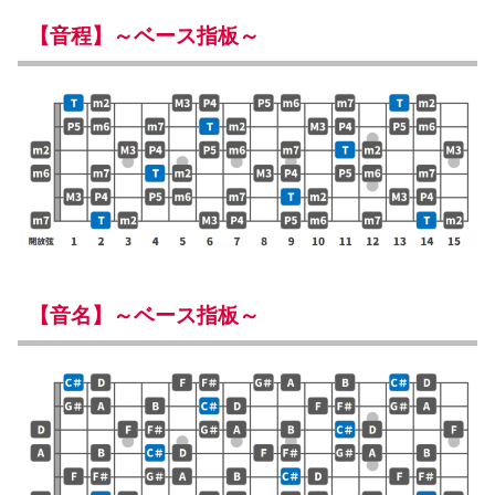
【音程】～ベース指板～
【音名】～ベース指板～