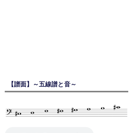
【譜面】～五線譜と音～