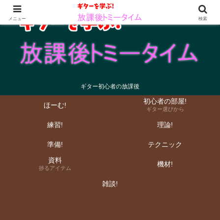
メニュー
検索
ギター初心者の放課後
初心者の部屋!
ほーむ!
ギター選びから
練習!
理論!
準備!
テクニック
資料
機材!
捗るアイテム
雑談!