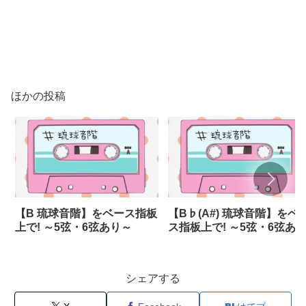
ほかの投稿
【B 琉球音階】をベース指板
【B♭(A#) 琉球音階】をベ
上で! ～5弦・6弦あり～
ス指板上で! ～5弦・6弦あ
～
シェアする