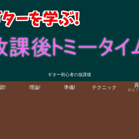
ギター初心者の放課後
資
習!
理論!
準備!
テクニック
捗るア