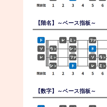
【階名】～ベース指板～
【数字】～ベース指板～