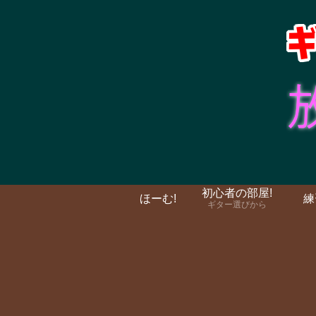
初心者の部屋!
ほーむ!
練
ギター選びから