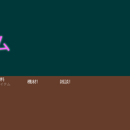
料
機材!
雑談!
イテム