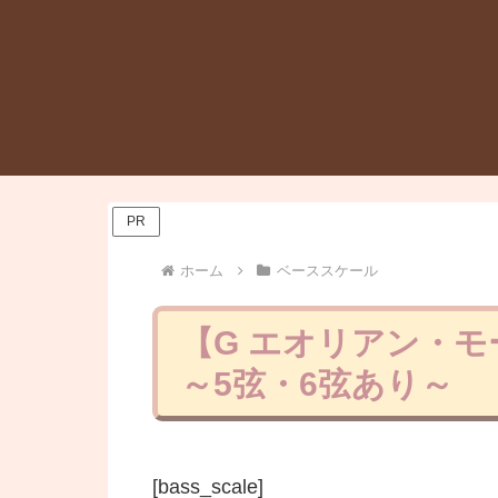
PR
ホーム
ベーススケール
【G エオリアン・モ
～5弦・6弦あり～
[bass_scale]