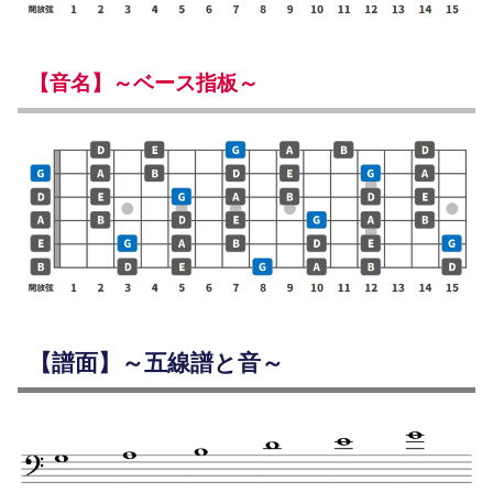
【音名】～ベース指板～
【譜面】～五線譜と音～