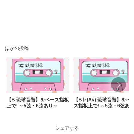
ほかの投稿
【B 琉球音階】をベース指板
【B♭(A#) 琉球音階】をベ
上で! ～5弦・6弦あり～
ス指板上で! ～5弦・6弦あ
～
シェアする