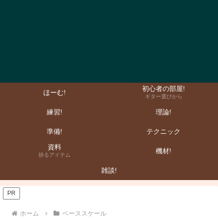
初心者の部屋!
ほーむ!
ギター選びから
練習!
理論!
準備!
テクニック
資料
機材!
捗るアイテム
雑談!
PR
ホーム
ベーススケール