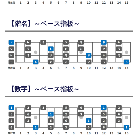
【階名】～ベース指板～
【数字】～ベース指板～