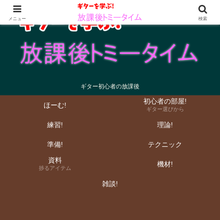
メニュー
検索
ギター初心者の放課後
初心者の部屋!
ほーむ!
ギター選びから
練習!
理論!
準備!
テクニック
資料
機材!
捗るアイテム
雑談!