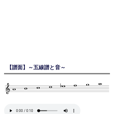
【譜面】～五線譜と音～