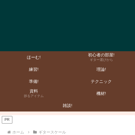
初心者の部屋!
ほーむ!
ギター選びから
練習!
理論!
準備!
テクニック
資料
機材!
捗るアイテム
雑談!
PR
ホーム
ギタースケール