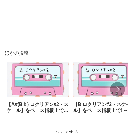
ほかの投稿
【A#(B♭) ロクリアン#2・ス
【B ロクリアン#2・スケー
ケール】をベース指板上で!
ル】をベース指板上で! ～5
～5弦・6弦あり～
弦・6弦あり～
シェアする