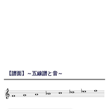
【譜面】～五線譜と音～