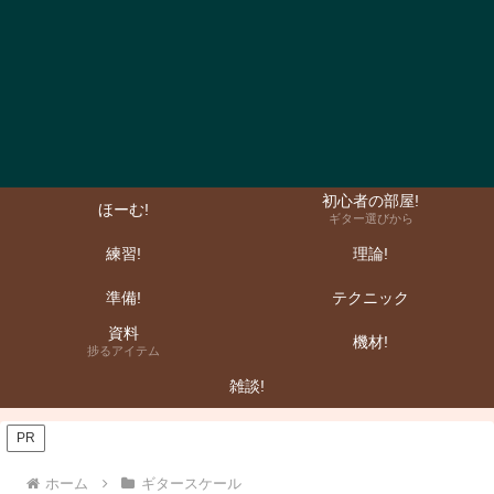
初心者の部屋!
ほーむ!
ギター選びから
練習!
理論!
準備!
テクニック
資料
機材!
捗るアイテム
雑談!
PR
ホーム
ギタースケール