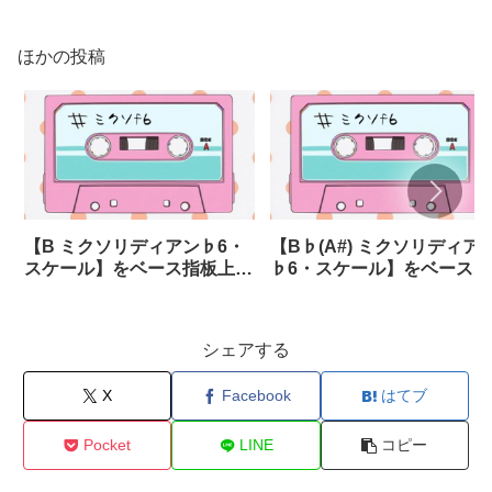
ほかの投稿
【B ミクソリディアン♭6・
【B♭(A#) ミクソリディア
スケール】をベース指板上
♭6・スケール】をベース指
で! ～5弦・6弦あり～
板上で! ～5弦・6弦あり～
シェアする
X
Facebook
はてブ
Pocket
LINE
コピー