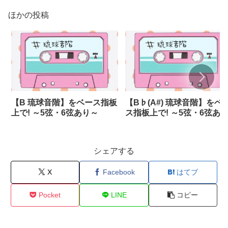
ほかの投稿
【B 琉球音階】をベース指板
【B♭(A#) 琉球音階】をベ
上で! ～5弦・6弦あり～
ス指板上で! ～5弦・6弦あ
～
シェアする
X
Facebook
はてブ
Pocket
LINE
コピー