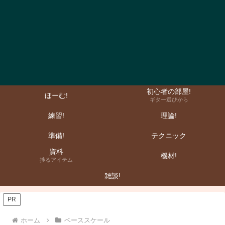
初心者の部屋!
ほーむ!
ギター選びから
練習!
理論!
準備!
テクニック
資料
機材!
捗るアイテム
雑談!
PR
ホーム
ベーススケール