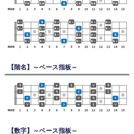
【階名】～ベース指板～
【数字】～ベース指板～