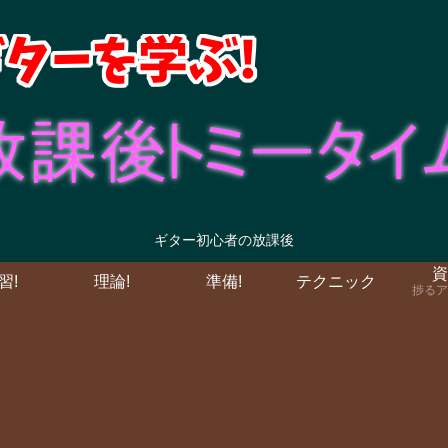
ギター初心者の放課後
資
習!
理論!
準備!
テクニック
捗るア