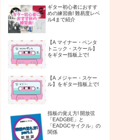
ギター初心者におすす
めの練習曲! 難易度レベ
ル4まで紹介
【A マイナー・ペンタ
トニック・スケール】
をギター指板上で!
【A メジャー・スケー
ル】をギター指板上で!
指板の覚え方! 開放弦
「EADGBE」と
「EADGCサイクル」の
関係