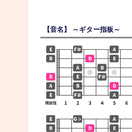
【音名】 ～ギター指板～