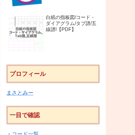
白紙の指板図/コード・
ダイアグラム/タブ譜/五
線譜!【PDF】
プロフィール
まさとみー
一目で確認
・
コード一覧