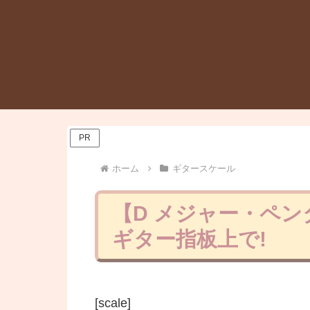
PR
ホーム
ギタースケール
【D メジャー・ペ
ギター指板上で!
[scale]