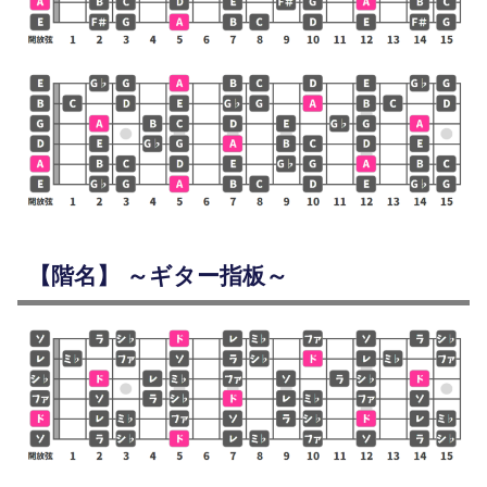
【階名】 ～ギター指板～