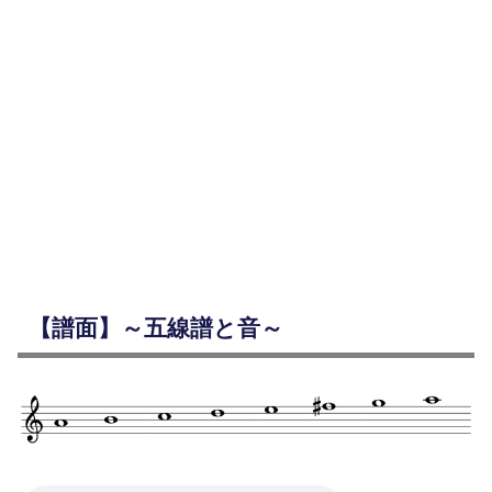
【譜面】～五線譜と音～