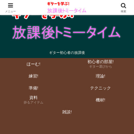
メニュー
検索
ギター初心者の放課後
初心者の部屋!
ほーむ!
ギター選びから
練習!
理論!
準備!
テクニック
資料
機材!
捗るアイテム
雑談!