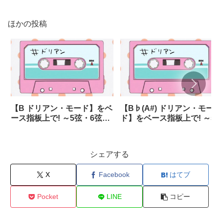
ほかの投稿
【B ドリアン・モード】をベ
【B♭(A#) ドリアン・モー
ース指板上で! ～5弦・6弦あ
ド】をベース指板上で! ～5
り～
弦・6弦あり～
シェアする
X
Facebook
はてブ
Pocket
LINE
コピー