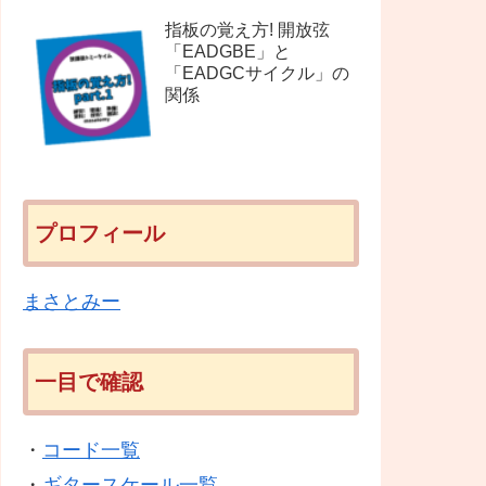
指板の覚え方! 開放弦
「EADGBE」と
「EADGCサイクル」の
関係
プロフィール
まさとみー
一目で確認
・
コード一覧
・
ギタースケール一覧