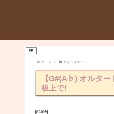
PR
ホーム
ギタースケール
【G#(A♭) オル
板上で!
[scale]