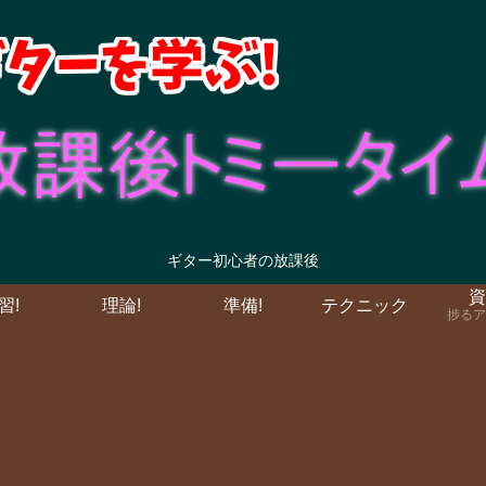
ギター初心者の放課後
資
習!
理論!
準備!
テクニック
捗るア