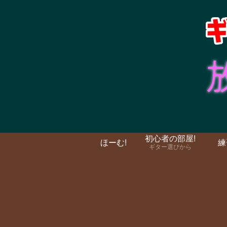
初心者の部屋!
ほーむ!
練
ギター選びから