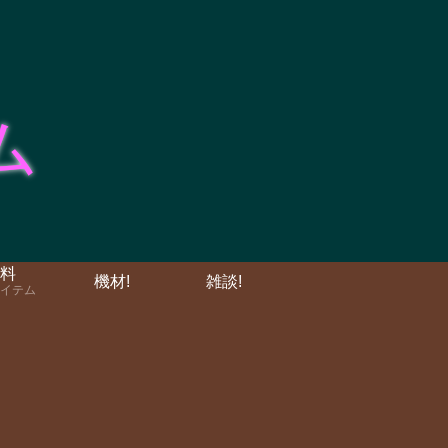
料
機材!
雑談!
イテム