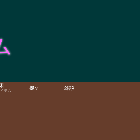
料
機材!
雑談!
イテム