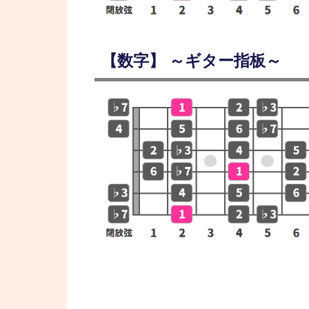
【数字】 ～ギター指板～