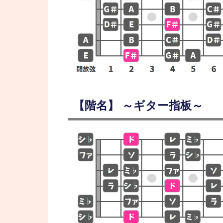
【階名】 ～ギター指板～