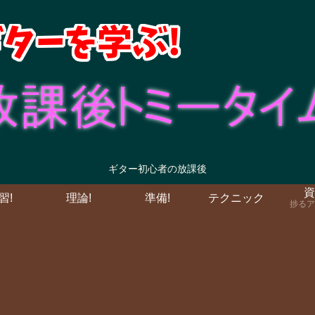
ギター初心者の放課後
資
習!
理論!
準備!
テクニック
捗るア