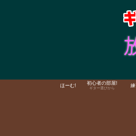
初心者の部屋!
ほーむ!
練
ギター選びから