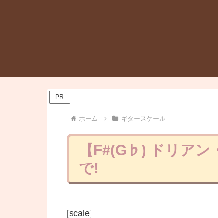
PR
ホーム
ギタースケール
【F#(G♭) ドリ
で!
[scale]