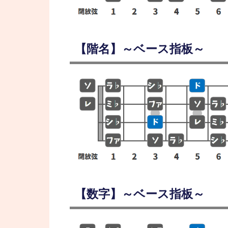
【階名】～ベース指板～
【数字】～ベース指板～