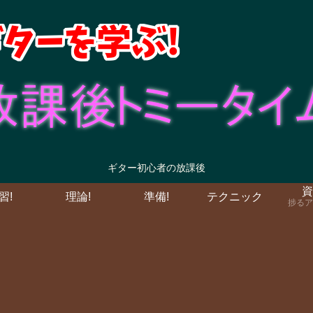
ギター初心者の放課後
資
習!
理論!
準備!
テクニック
捗るア