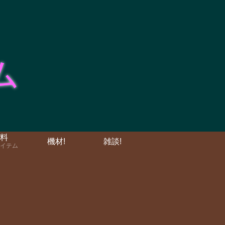
料
機材!
雑談!
イテム