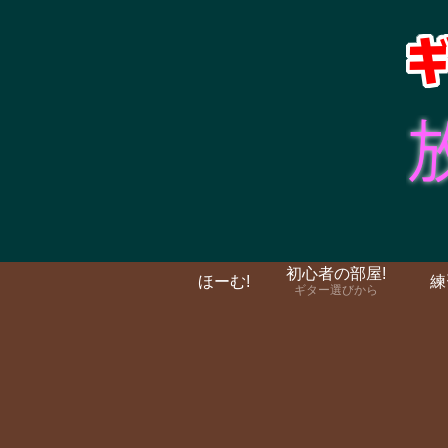
初心者の部屋!
ほーむ!
練
ギター選びから