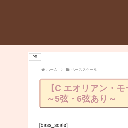
PR
ホーム
ベーススケール
【C エオリアン・モ
～5弦・6弦あり～
[bass_scale]