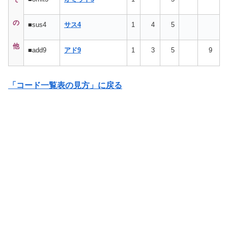
の
■sus4
サス4
1
4
5
他
■add9
アド9
1
3
5
9
「コード一覧表の見方」に戻る