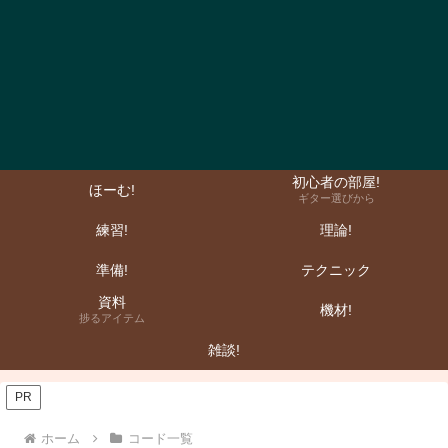
初心者の部屋!
ほーむ!
ギター選びから
練習!
理論!
準備!
テクニック
資料
機材!
捗るアイテム
雑談!
PR
ホーム
コード一覧