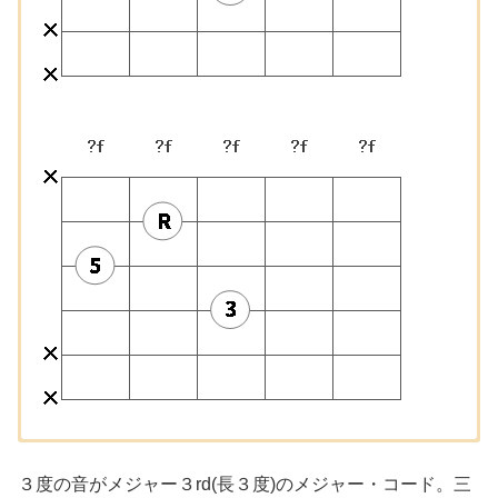
【A】ローコード
【G】ローコード
【E】ローコード
【D】ローコード
３度の音がメジャー３rd(長３度)のメジャー・コード。三