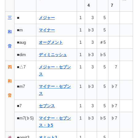
4
7
三
■
メジャー
1
3
5
■m
マイナー
1
♭3
5
和
■aug
オーグメント
1
3
＃5
音
■dim
ディミニッシュ
1
♭3
♭5
四
■△7
メジャー・セブン
1
3
5
7
ス
和
■m7
マイナー・セブン
1
♭3
5
♭7
ス
音
■7
セブンス
1
3
5
♭7
～応用・実践～
～応用・実践～
～応用・実践～
～応用・実践～
■m7(♭5)
マイナー・セブン
1
♭3
♭5
♭7
ス・♭5
そ
■omit3
オミット3
1
5