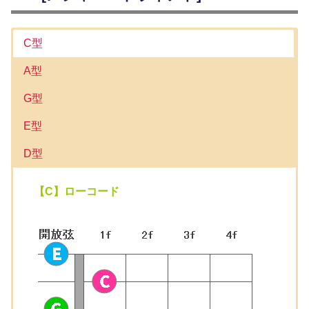
C型
A型
G型
E型
D型
【C】ローコード