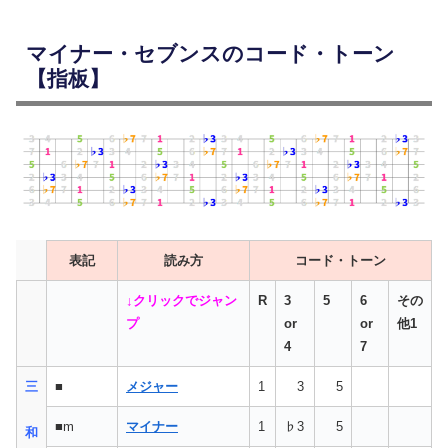
マイナー・セブンスのコード・トーン
【指板】
押さえ方の例(開放弦なし)
押さえ方の例(開放弦なし)
押さえ方の例(開放弦なし)
表記
読み方
コード・トーン
↓クリックでジャン
R
3
5
6
その
プ
or
or
他1
4
7
三
■
メジャー
1
3
5
■m
マイナー
1
♭3
5
和