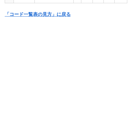
「コード一覧表の見方」に戻る
～応用・実践～
～応用・実践～
～応用・実践～