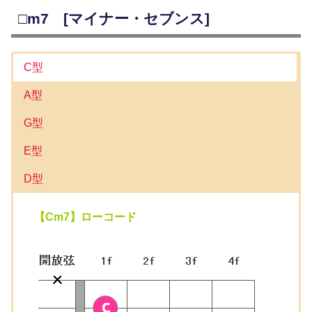
□m7 [マイナー・セブンス]
C型
A型
G型
E型
D型
【Cm7】ローコード