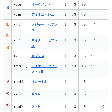
■aug
オーグメント
1
3
＃5
音
■dim
ディミニッシュ
1
♭3
♭5
四
■△7
メジャー・セブン
1
3
5
7
ス
和
■m7
マイナー・セブン
1
♭3
5
♭7
ス
音
■7
セブンス
1
3
5
♭7
■m7(♭5)
マイナー・セブン
1
♭3
♭5
♭7
ス・♭5
そ
■omit3
オミット3
1
5
の
■sus4
サス4
1
4
5
他
■add9
アド9
1
3
5
9