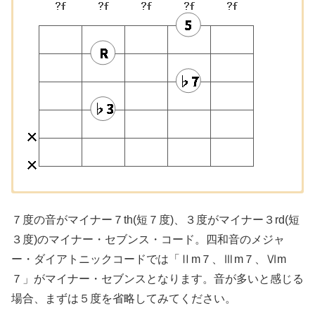
【Gm7】ローコード
【Am7】ローコード
【Em7】ローコード
【Dm7】ローコード
７度の音がマイナー７th(短７度)、３度がマイナー３rd(短
基本となる型、なし。
３度)のマイナー・セブンス・コード。四和音のメジャ
ー・ダイアトニックコードでは「Ⅱm７、Ⅲm７、Ⅵm
７」がマイナー・セブンスとなります。音が多いと感じる
場合、まずは５度を省略してみてください。