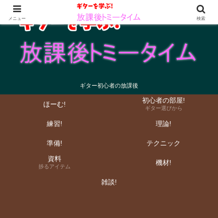
メニュー
検索
ギター初心者の放課後
初心者の部屋!
ほーむ!
ギター選びから
練習!
理論!
準備!
テクニック
資料
機材!
捗るアイテム
雑談!