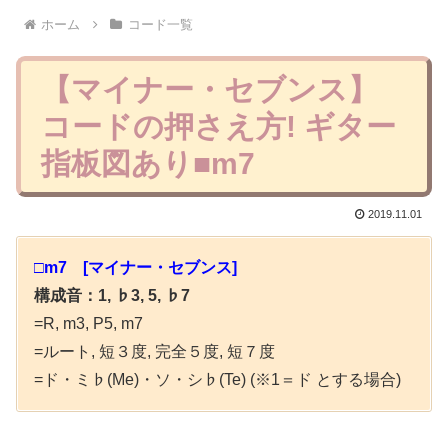
ホーム
コード一覧
【マイナー・セブンス】
コードの押さえ方! ギター
指板図あり■m7
2019.11.01
□m7 [マイナー・セブンス]
構成音：1, ♭3, 5, ♭7
=R, m3, P5, m7
=ルート, 短３度, 完全５度, 短７度
=ド・ミ♭(Me)・ソ・シ♭(Te) (※1＝ド とする場合)