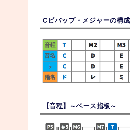
Cビバップ・メジャーの構成
【音程】～ベース指板～