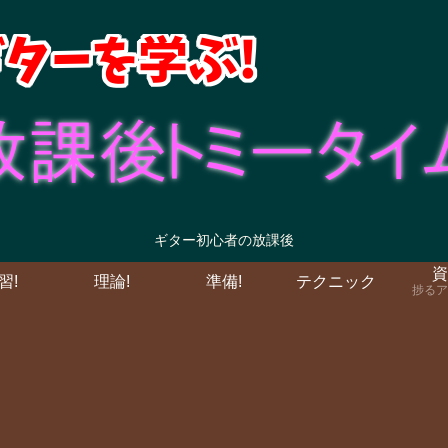
ギター初心者の放課後
資
習!
理論!
準備!
テクニック
捗るア