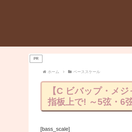
PR
ホーム
ベーススケール
【C ビバップ・メ
指板上で! ～5弦・6
[bass_scale]