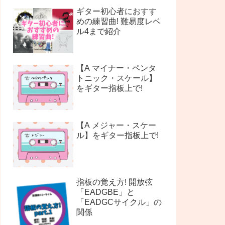
ギター初心者におすす
めの練習曲! 難易度レベ
ル4まで紹介
【A マイナー・ペンタ
トニック・スケール】
をギター指板上で!
【A メジャー・スケー
ル】をギター指板上で!
指板の覚え方! 開放弦
「EADGBE」と
「EADGCサイクル」の
関係