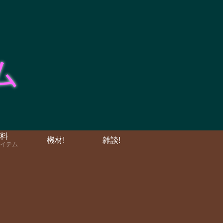
料
機材!
雑談!
イテム