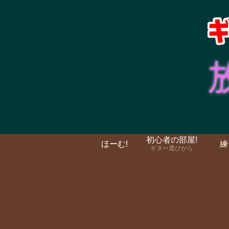
初心者の部屋!
ほーむ!
練
ギター選びから