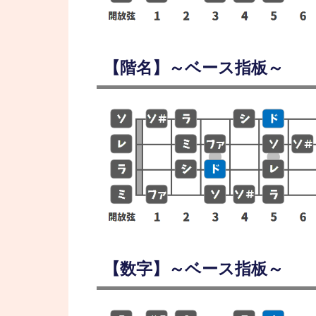
【階名】～ベース指板～
【数字】～ベース指板～