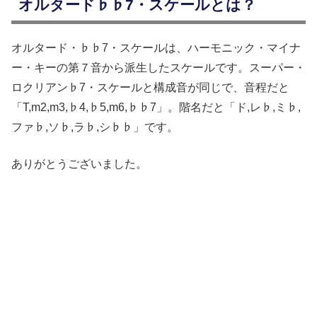
オルタード♭♭7・スケールとは？
オルタード・♭♭7・スケールは、ハーモニック・マイナ
ー・キーの第７音から派生したスケールです。スーパー・
ロクリアン♭7・スケールと構成音が同じで、音程だと
「T,m2,m3,♭4,♭5,m6,♭♭7」。階名だと「ド,レ♭,ミ♭,
ファ♭,ソ♭,ラ♭,シ♭♭」です。
ありがとうございました。