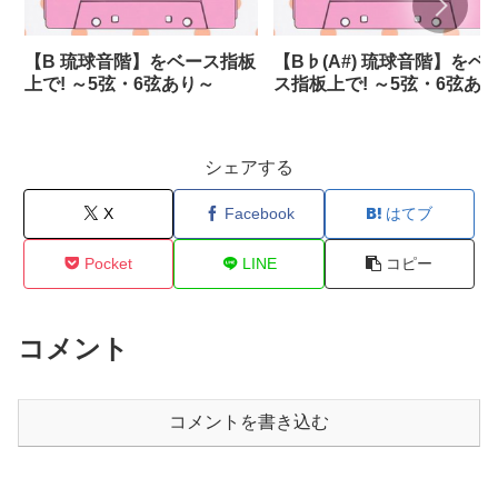
【B 琉球音階】をベース指板
【B♭(A#) 琉球音階】をベ
上で! ～5弦・6弦あり～
ス指板上で! ～5弦・6弦あ
～
シェアする
X
Facebook
はてブ
Pocket
LINE
コピー
コメント
コメントを書き込む