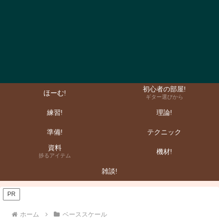
初心者の部屋!
ほーむ!
ギター選びから
練習!
理論!
準備!
テクニック
資料
機材!
捗るアイテム
雑談!
PR
ホーム
ベーススケール