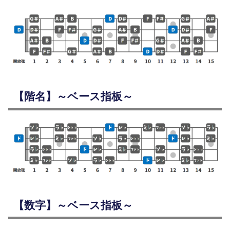
【階名】～ベース指板～
【数字】～ベース指板～