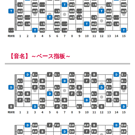
【音名】～ベース指板～