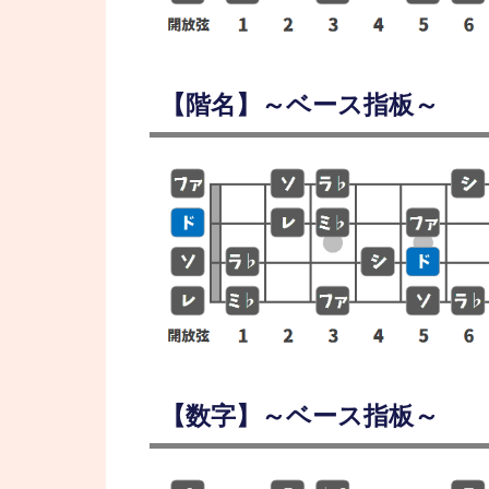
【階名】～ベース指板～
【数字】～ベース指板～