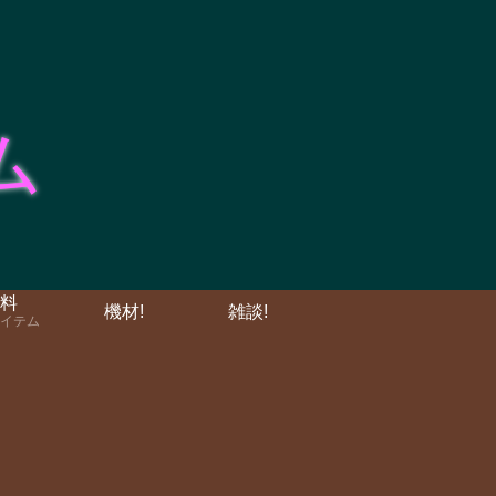
料
機材!
雑談!
イテム