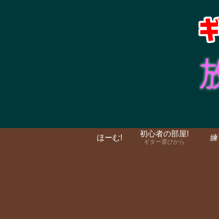
初心者の部屋!
ほーむ!
練
ギター選びから