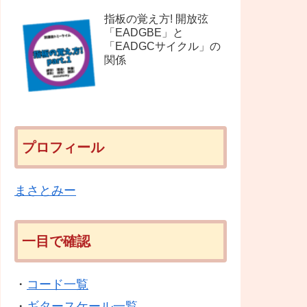
指板の覚え方! 開放弦
「EADGBE」と
「EADGCサイクル」の
関係
プロフィール
まさとみー
一目で確認
・
コード一覧
・
ギタースケール一覧