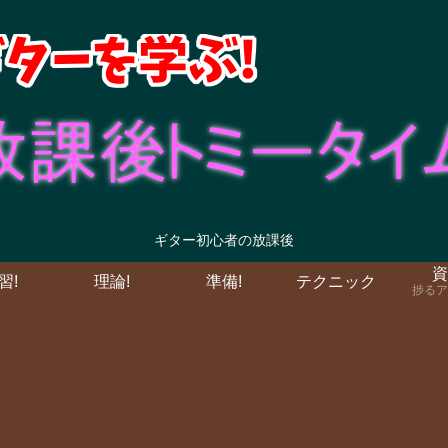
ギター初心者の放課後
資
習!
理論!
準備!
テクニック
捗るア