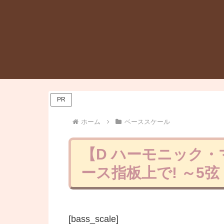
PR
ホーム
ベーススケール
【D ハーモニック
ース指板上で! ～5
[bass_scale]