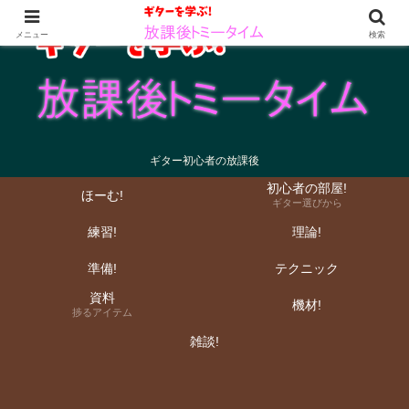
メニュー
検索
ギター初心者の放課後
初心者の部屋!
ほーむ!
ギター選びから
練習!
理論!
準備!
テクニック
資料
機材!
捗るアイテム
雑談!