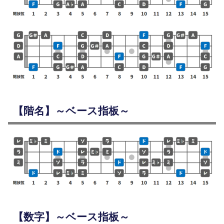
【階名】～ベース指板～
【数字】～ベース指板～