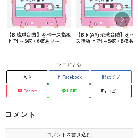
【B 琉球音階】をベース指板
【B♭(A#) 琉球音階】をベ
上で! ～5弦・6弦あり～
ス指板上で! ～5弦・6弦あ
～
シェアする
X
Facebook
はてブ
Pocket
LINE
コピー
コメント
コメントを書き込む