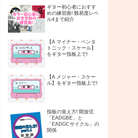
ギター初心者におすす
めの練習曲! 難易度レベ
ル4まで紹介
【A マイナー・ペンタ
トニック・スケール】
をギター指板上で!
【A メジャー・スケー
ル】をギター指板上で!
指板の覚え方! 開放弦
「EADGBE」と
「EADGCサイクル」の
関係