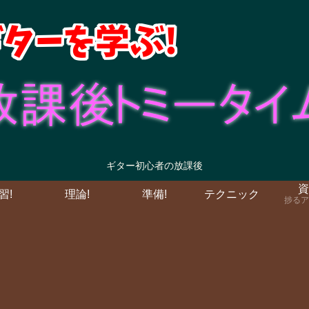
ギター初心者の放課後
資
習!
理論!
準備!
テクニック
捗るア