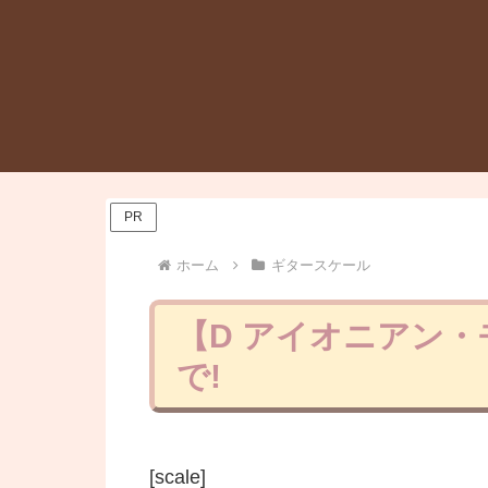
PR
ホーム
ギタースケール
【D アイオニアン
で!
[scale]