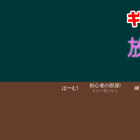
初心者の部屋!
ほーむ!
練
ギター選びから