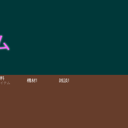
料
機材!
雑談!
イテム