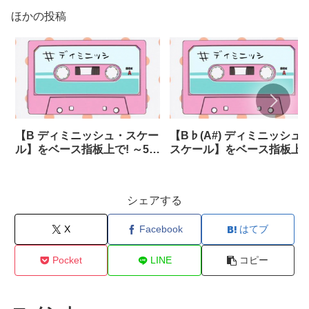
ほかの投稿
【B ディミニッシュ・スケー
【B♭(A#) ディミニッシュ
ル】をベース指板上で! ～5
スケール】をベース指板上
弦・6弦あり～
で! ～5弦・6弦あり～
シェアする
X
Facebook
はてブ
Pocket
LINE
コピー