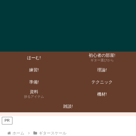
初心者の部屋!
ほーむ!
ギター選びから
練習!
理論!
準備!
テクニック
資料
機材!
捗るアイテム
雑談!
PR
ホーム
ギタースケール