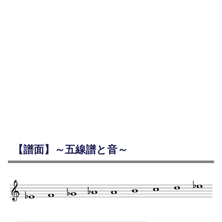
【譜面】～五線譜と音～