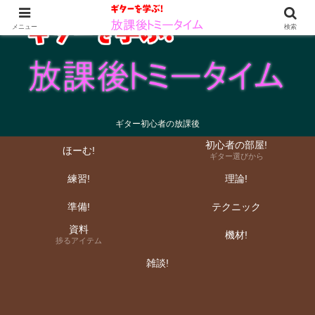
メニュー
検索
ギター初心者の放課後
初心者の部屋!
ほーむ!
ギター選びから
練習!
理論!
準備!
テクニック
資料
機材!
捗るアイテム
雑談!