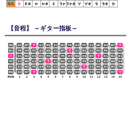
【音程】 ～ギター指板～