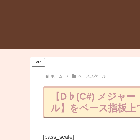
PR
ホーム
ベーススケール
【D♭(C#) メジ
ル】をベース指板上で
[bass_scale]