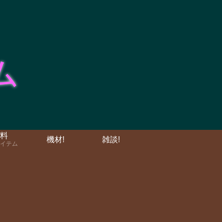
料
機材!
雑談!
イテム