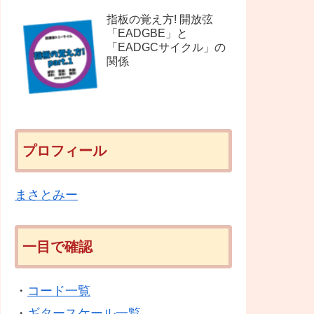
指板の覚え方! 開放弦
「EADGBE」と
「EADGCサイクル」の
関係
プロフィール
まさとみー
一目で確認
・
コード一覧
・
ギタースケール一覧