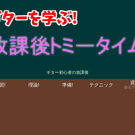
ギター初心者の放課後
資
習!
理論!
準備!
テクニック
捗るア