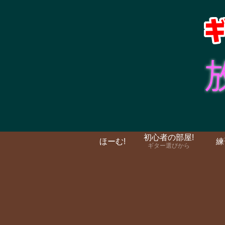
初心者の部屋!
ほーむ!
練
ギター選びから