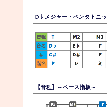
D♭メジャー・ペンタトニ
【音程】～ベース指板～