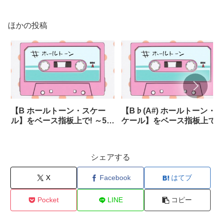
ほかの投稿
【B ホールトーン・スケー
【B♭(A#) ホールトーン・
ル】をベース指板上で! ～5
ケール】をベース指板上で!
弦・6弦あり～
～5弦・6弦あり～
シェアする
X
Facebook
はてブ
Pocket
LINE
コピー