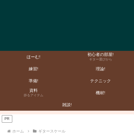
初心者の部屋!
ほーむ!
ギター選びから
練習!
理論!
準備!
テクニック
資料
機材!
捗るアイテム
雑談!
PR
ホーム
ギタースケール