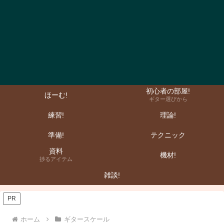
初心者の部屋!
ほーむ!
ギター選びから
練習!
理論!
準備!
テクニック
資料
機材!
捗るアイテム
雑談!
PR
ホーム
ギタースケール