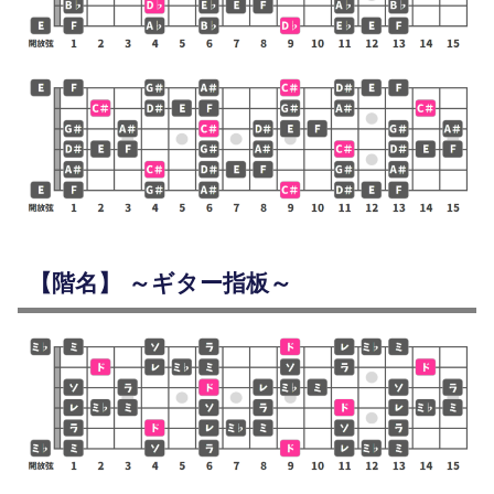
【階名】 ～ギター指板～