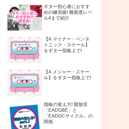
ギター初心者におすす
めの練習曲! 難易度レベ
ル4まで紹介
【A マイナー・ペンタ
トニック・スケール】
をギター指板上で!
【A メジャー・スケー
ル】をギター指板上で!
指板の覚え方! 開放弦
「EADGBE」と
「EADGCサイクル」の
関係