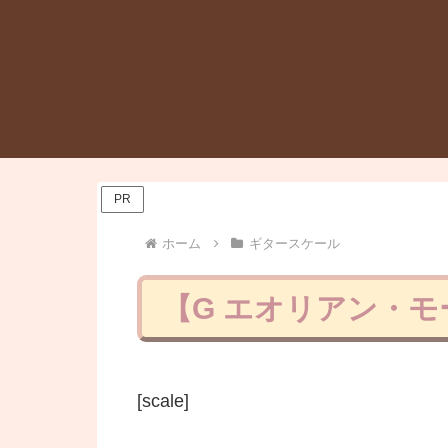
PR
ホーム
ギタースケール
【G エオリアン・モ
[scale]