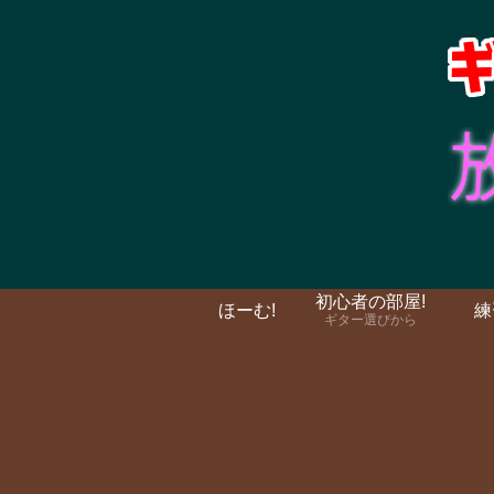
初心者の部屋!
ほーむ!
練
ギター選びから