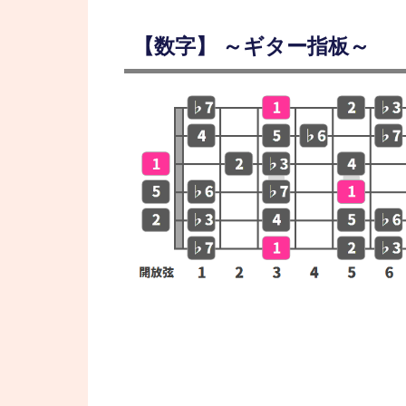
【数字】 ～ギター指板～