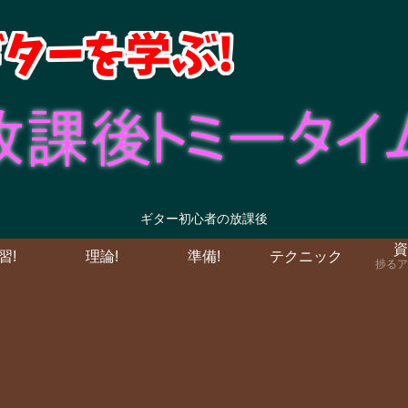
ギター初心者の放課後
資
習!
理論!
準備!
テクニック
捗るア