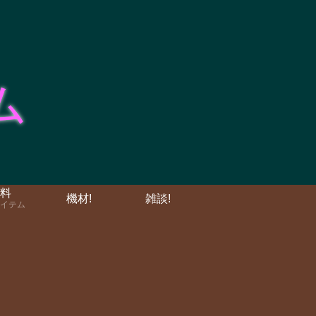
料
機材!
雑談!
イテム