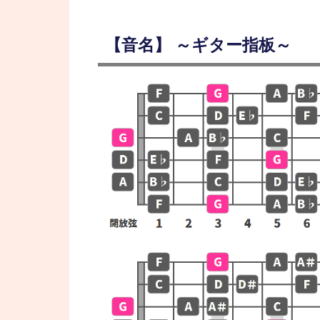
【音名】 ～ギター指板～