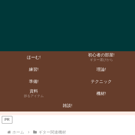
初心者の部屋!
ほーむ!
ギター選びから
練習!
理論!
準備!
テクニック
資料
機材!
捗るアイテム
雑談!
PR
ホーム
ギター関連機材