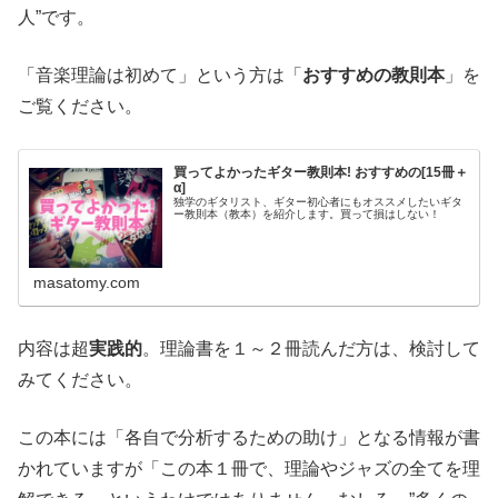
人”です。
「音楽理論は初めて」という方は「
おすすめの教則本
」を
ご覧ください。
買ってよかったギター教則本! おすすめの[15冊＋
α]
独学のギタリスト、ギター初心者にもオススメしたいギタ
ー教則本（教本）を紹介します。買って損はしない！
masatomy.com
内容は超
実践的
。理論書を１～２冊読んだ方は、検討して
みてください。
この本には「各自で分析するための助け」となる情報が書
かれていますが「この本１冊で、理論やジャズの全てを理