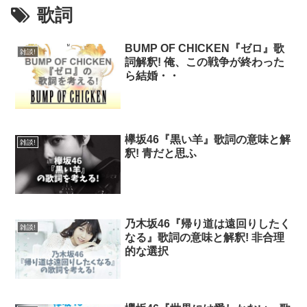
歌詞
BUMP OF CHICKEN『ゼロ』歌
雑談!
詞解釈! 俺、この戦争が終わった
ら結婚・・
欅坂46『黒い羊』歌詞の意味と解
雑談!
釈! 青だと思ふ
乃木坂46『帰り道は遠回りしたく
雑談!
なる』歌詞の意味と解釈! 非合理
的な選択