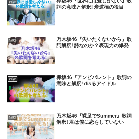
欅坂46『世界には愛しかない』歌
雑談!
詞の意味と解釈! 歩道橋の役目
乃木坂46『失いたくないから』歌
雑談!
詞解釈! 詩なのか？表現力の爆発
欅坂46『アンビバレント』歌詞の
雑談!
意味と解釈! disるアイドル
乃木坂46『裸足でSummer』歌詞
雑談!
解釈! 君は僕に恋をしていない