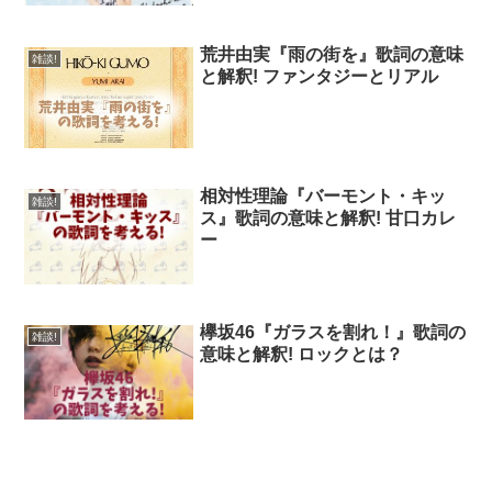
荒井由実『雨の街を』歌詞の意味
雑談!
と解釈! ファンタジーとリアル
相対性理論『バーモント・キッ
雑談!
ス』歌詞の意味と解釈! 甘口カレ
ー
欅坂46『ガラスを割れ！』歌詞の
雑談!
意味と解釈! ロックとは？