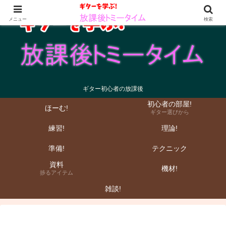
メニュー
検索
ギター初心者の放課後
初心者の部屋!
ほーむ!
ギター選びから
練習!
理論!
準備!
テクニック
資料
機材!
捗るアイテム
雑談!