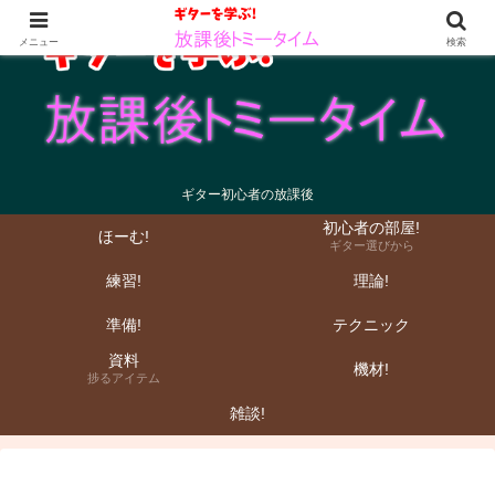
メニュー
検索
ギター初心者の放課後
初心者の部屋!
ほーむ!
ギター選びから
練習!
理論!
準備!
テクニック
資料
機材!
捗るアイテム
雑談!