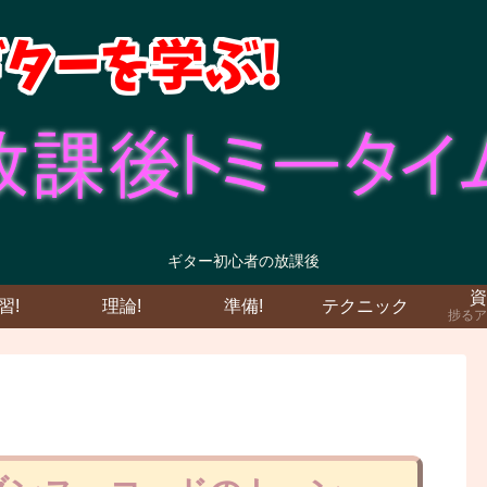
ギター初心者の放課後
資
習!
理論!
準備!
テクニック
捗るア