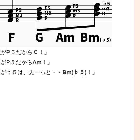
度がP５だから
Ｃ
！」
度がP５だから
Am
！」
度が♭５は、えーっと・・
Bm(♭５)
！」