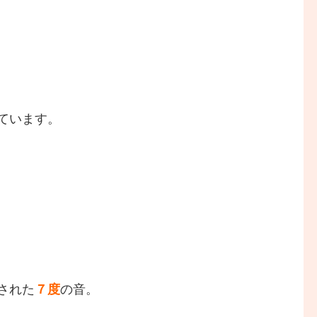
ています。
された
７度
の音。