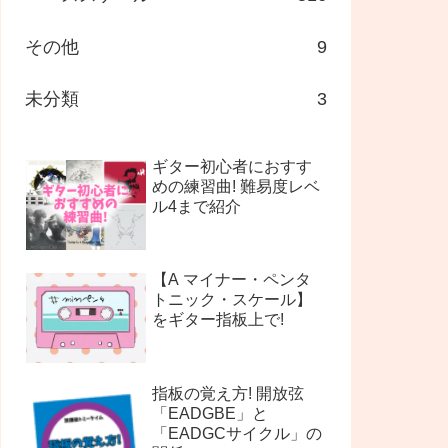
その他
9
未分類
3
ギター初心者におすす
めの練習曲! 難易度レベ
ル4まで紹介
【A マイナー・ペンタ
トニック・スケール】
をギター指板上で!
指板の覚え方! 開放弦
「EADGBE」と
「EADGCサイクル」の