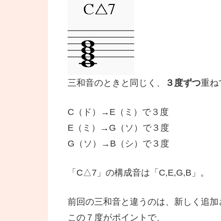
三和音のときと同じく、
３度ずつ
重ね
C（ド）→E（ミ）で３度
E（ミ）→G（ソ）で３度
G（ソ）→B（シ）で３度
「C△7」の構成音は「C,E,G,B」。
前回の三和音と違うのは、新しく追加
この７度がポイントで、