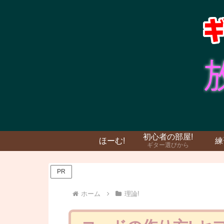
初心者の部屋!
ほーむ!
練
ギター選びから
PR
ホーム
理論!