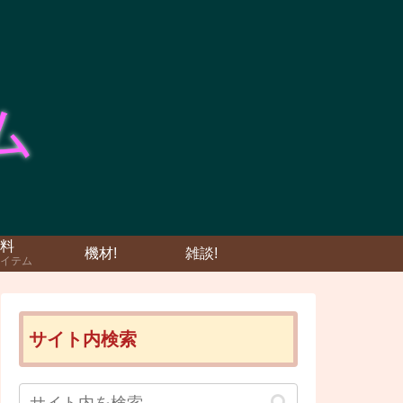
料
機材!
雑談!
イテム
サイト内検索