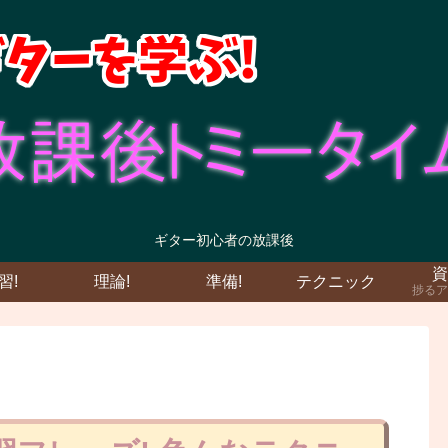
ギター初心者の放課後
資
習!
理論!
準備!
テクニック
捗るア