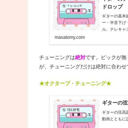
ドロップ
ギターの基本
ー・半音下げ
ル、テレキャ
masatomy.com
チューニングは
絶対
です。ピックが無
が、チューニングだけは絶対に合わせ
★オクターブ・チューニング★
ギターの弦
ギターの弦高調
動画とともに