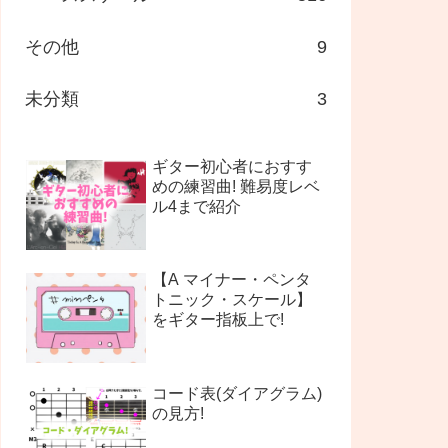
その他
9
未分類
3
ギター初心者におすす
めの練習曲! 難易度レベ
ル4まで紹介
【A マイナー・ペンタ
トニック・スケール】
をギター指板上で!
コード表(ダイアグラム)
の見方!