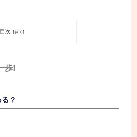
目次
一歩!
める？