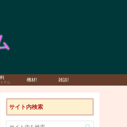
料
機材!
雑談!
イテム
サイト内検索