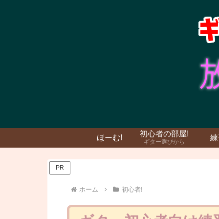
初心者の部屋!
ほーむ!
練
ギター選びから
PR
ホーム
初心者!