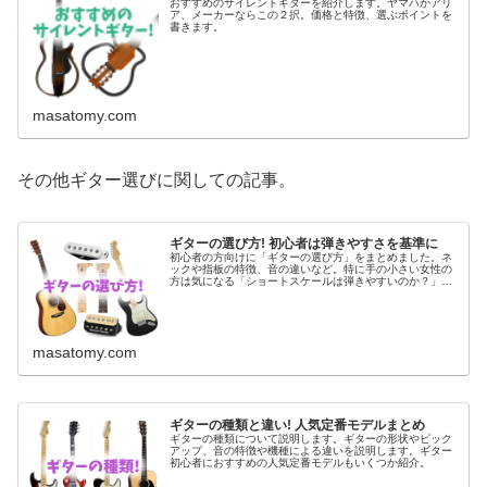
おすすめのサイレントギターを紹介します。ヤマハかアリ
ア、メーカーならこの２択。価格と特徴、選ぶポイントを
書きます。
masatomy.com
その他ギター選びに関しての記事。
ギターの選び方! 初心者は弾きやすさを基準に
初心者の方向けに「ギターの選び方」をまとめました。ネ
ックや指板の特徴、音の違いなど。特に手の小さい女性の
方は気になる「ショートスケールは弾きやすいのか？」に
ついても私なりの意見を。
masatomy.com
ギターの種類と違い! 人気定番モデルまとめ
ギターの種類について説明します。ギターの形状やピック
アップ、音の特徴や機種による違いを説明します。ギター
初心者におすすめの人気定番モデルもいくつか紹介。