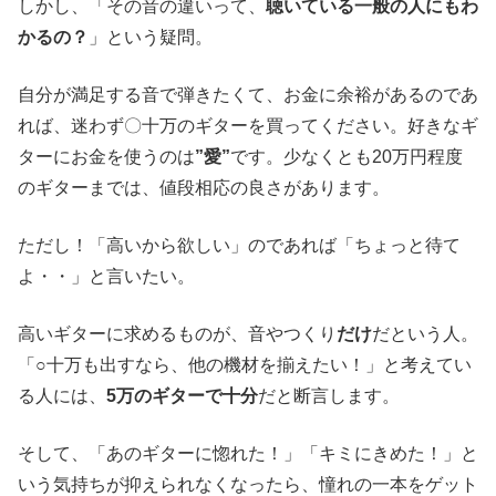
しかし、「その音の違いって、
聴いている一般の人にもわ
かるの？
」という疑問。
自分が満足する音で弾きたくて、お金に余裕があるのであ
れば、迷わず〇十万のギターを買ってください。好きなギ
ターにお金を使うのは
”愛”
です。少なくとも20万円程度
のギターまでは、値段相応の良さがあります。
ただし！「高いから欲しい」のであれば「ちょっと待て
よ・・」と言いたい。
高いギターに求めるものが、音やつくり
だけ
だという人。
「○十万も出すなら、他の機材を揃えたい！」と考えてい
る人には、
5万のギターで十分
だと断言します。
そして、「あのギターに惚れた！」「キミにきめた！」と
いう気持ちが抑えられなくなったら、憧れの一本をゲット