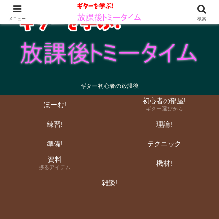
メニュー
検索
ギター初心者の放課後
初心者の部屋!
ほーむ!
ギター選びから
練習!
理論!
準備!
テクニック
資料
機材!
捗るアイテム
雑談!