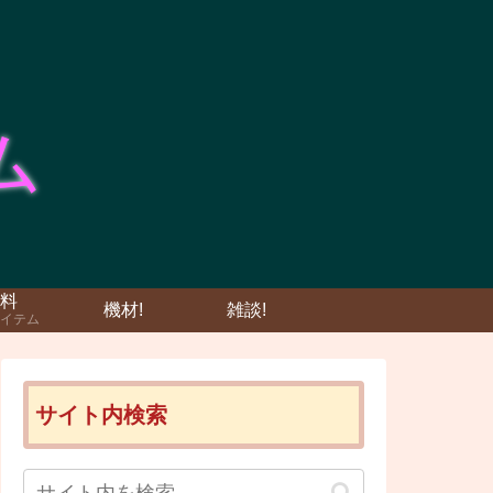
料
機材!
雑談!
イテム
サイト内検索