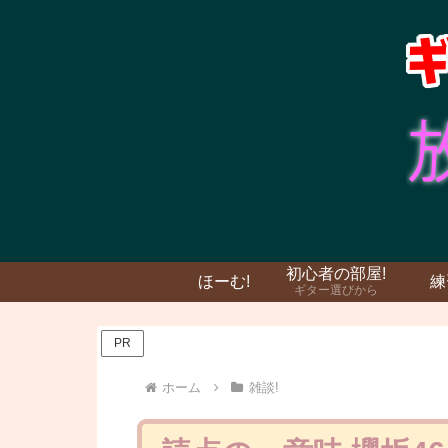
初心者の部屋!
ほーむ!
練
ギター選びから
PR
ホーム
雑談!