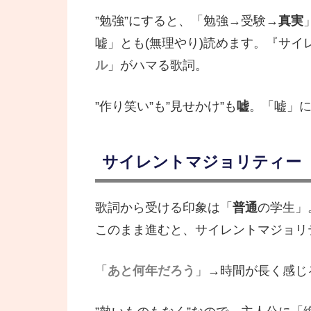
”勉強”にすると、「勉強→受験→
真実
嘘」とも(無理やり)読めます。『サイ
ル
」がハマる歌詞。
”作り笑い”も”見せかけ”も
嘘
。「嘘」
サイレントマジョリティー
歌詞から受ける印象は「
普通
の学生」
このまま進むと、サイレントマジョリ
「
あと何年だろう
」→時間が長く感じ