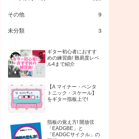
その他
9
未分類
3
ギター初心者におすす
めの練習曲! 難易度レベ
ル4まで紹介
【A マイナー・ペンタ
トニック・スケール】
をギター指板上で!
指板の覚え方! 開放弦
「EADGBE」と
「EADGCサイクル」の