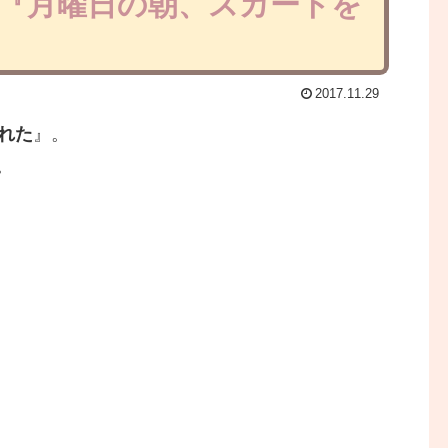
6『月曜日の朝、スカートを
2017.11.29
れた
』。
。