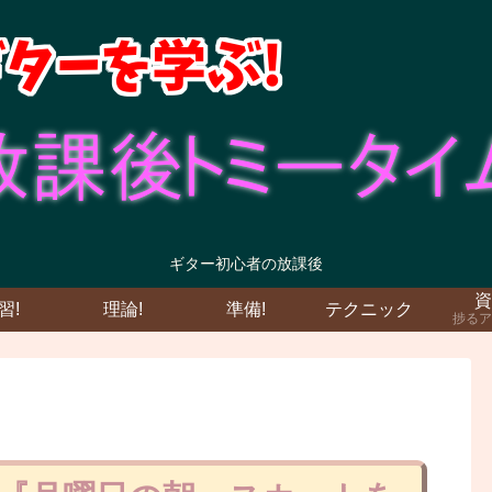
ギター初心者の放課後
資
習!
理論!
準備!
テクニック
捗るア